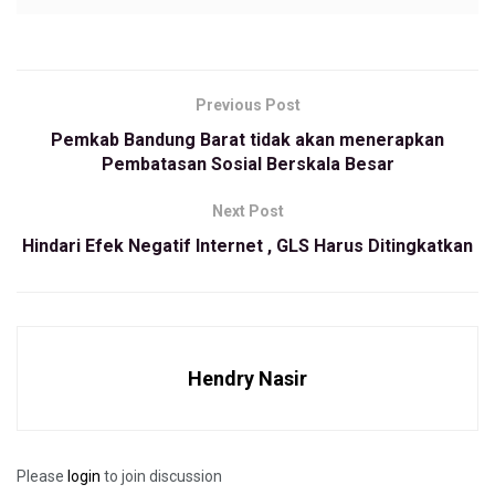
Direktur Teknologi dan Operasional PermataBank, Abdy
Salimin mengatakan, langkah ini akan terus dilakukan seiring
dengan pemahaman PermataBank akan kebutuhan nasabah
Previous Post
di era digital ini, dimana terdapat peningkatan yang drastis
untuk jumlah transaksi melalui berbagai aplikasi online oleh
Pemkab Bandung Barat tidak akan menerapkan
Pembatasan Sosial Berskala Besar
nasabah.
“Hal ini terbukti dari 98% pengguna internet saat ini
Next Post
mengakses mengakses melalui perangkat selular mereka,”
Hindari Efek Negatif Internet , GLS Harus Ditingkatkan
katanya Selasa, (29/9).
Ia menambahkan, keamanan beraktivitas melalui teknologi
digital dan mobile banking adalah kebutuhan hakiki nasabah
saat ini. Nasabah harusnya tidak direpotkan lagi dengan
Hendry Nasir
begitu banyak PIN, membawa token fisik kemana-mana,
serta berkali-kali menerima SMS OTP atau proses
otentikasi yang berulang-ulang.
Please
login
to join discussion