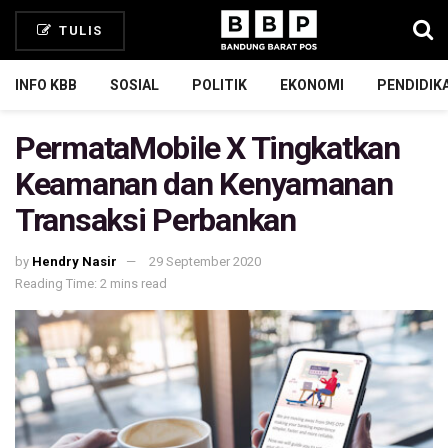
TULIS
INFO KBB
SOSIAL
POLITIK
EKONOMI
PENDIDIK
PermataMobile X Tingkatkan
Keamanan dan Kenyamanan
Transaksi Perbankan
by
Hendry Nasir
29 September 2020
Reading Time: 2 mins read