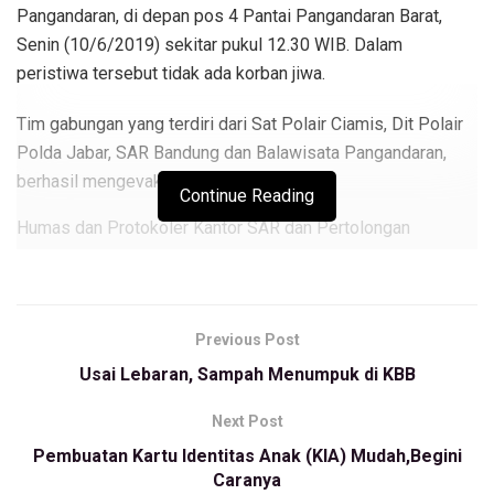
Pangandaran, di depan pos 4 Pantai Pangandaran Barat,
Senin (10/6/2019) sekitar pukul 12.30 WIB. Dalam
peristiwa tersebut tidak ada korban jiwa.
Tim gabungan yang terdiri dari Sat Polair Ciamis, Dit Polair
Polda Jabar, SAR Bandung dan Balawisata Pangandaran,
berhasil mengevakuasi para korban.
Continue Reading
Humas dan Protokoler Kantor SAR dan Pertolongan
Bandung, Joshua Banjarnahor mengatakan, perahu tersebut
terbalik saat akan berangkat di depan pos 4 Pantai Barat
Pangandaran.
Previous Post
“Saat akan berangkat tiba-tiba terhantam ombak dari
Usai Lebaran, Sampah Menumpuk di KBB
lambung kanan dan posisi perahu melintang mengakibatkan
perahu pesiar terbalik,” katanya via pesan singkat, Senin
Next Post
(10/6/2019).
Pembuatan Kartu Identitas Anak (KIA) Mudah,Begini
Caranya
Ia menambahkan, lokasi kejadian yang berdekatan dengan