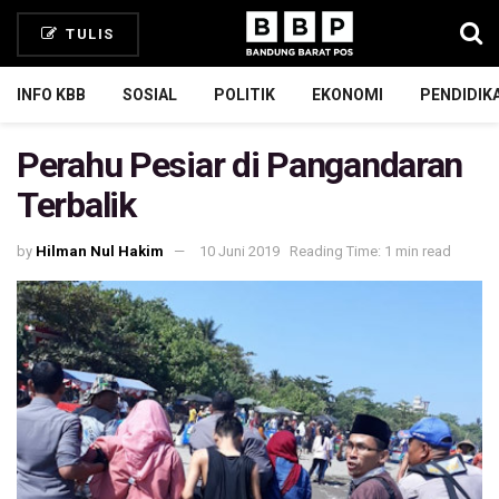
TULIS
INFO KBB
SOSIAL
POLITIK
EKONOMI
PENDIDIK
Perahu Pesiar di Pangandaran
Terbalik
by
Hilman Nul Hakim
10 Juni 2019
Reading Time: 1 min read