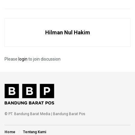
posko tim, langsung melakukan penyelamatan korban yang
berada di bawah perahu.
Korban berjumlah lima orang termasuk seorang nakhkoda
Hilman Nul Hakim
berhasil diselamatkan oleh petugas gabungan. Sementara
perahu berhasil dievakuasi ke daratan.
“Korban tidak mengalami luka, hanya perahu yang
Please
login
to join discussion
mengalami rusak ringan,” ujarnya. (Ay)
Tags:
Pangandaran
Perahu pesiar
Pol air polda jabar
Terbalik
© PT. Bandung Barat Media | Bandung Barat Pos
Home
Tentang Kami