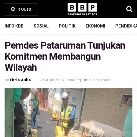
TULIS
INFO KBB
SOSIAL
POLITIK
EKONOMI
PENDIDIK
Pemdes Pataruman Tunjukan
Komitmen Membangun
Wilayah
by
Fitria Aulia
29 April 2025
Reading Time: 1 min read