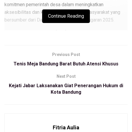
komitmen pemerintah desa dalam meningkatkan
aksesibilitas dan kenyamanan aktivitas masyarakat yang
Continue Reading
bersumber dari Dana Desa (DD) tahun anggaran 2025.
Tim Pelaksana Kegiatan (TPK) Desa Pataruman, Kenal
Mutakin menjelaskan, pembangunan jalan yang
menggunakan hotmix tersebut dengan panjang 2000 meter
Previous Post
dan lebar 1,2 meter yang tersebar di 12 titik.
Tenis Meja Bandung Barat Butuh Atensi Khusus
“Alhamdulillah, pembangunan jalan lingkungan telah kami
realisasikan dengan baik. Proyek ini dibiayai dari Dana Desa
Next Post
2025,” katanya, Selasa (29/04/2025).
Kejati Jabar Laksanakan Giat Penerangan Hukum di
Kota Bandung
Ia menambahkan, hotmix atau pengaspalan dilakukan di
wilayah Kampung Balakaas memiliki luasan yang variatif
mulai 150 meter dan 165 meter, per titik lebar 1,2 meter, dan
ketebalan 0,02.
Fitria Aulia
“Infrastruktur ini merupakan akses utama bagi masyarakat