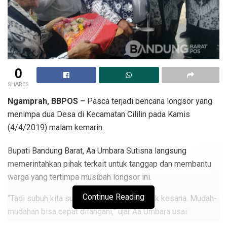
0
SHARES
Ngamprah, BBPOS –
Pasca terjadi bencana longsor yang
menimpa dua Desa di Kecamatan Cililin pada Kamis
(4/4/2019) malam kemarin.
Bupati Bandung Barat, Aa Umbara Sutisna langsung
memerintahkan pihak terkait untuk tanggap dan membantu
warga yang tertimpa musibah longsor ini.
Continue Reading
“Tadi subuh kita sudah arahkan BPBD untuk kesana. Mudah-
mudahan bisa cepat ditangani,” ujar Aa Umbara usai
menghadiri peresmian Masjid Al-Jihad PGRI di jalan Raya