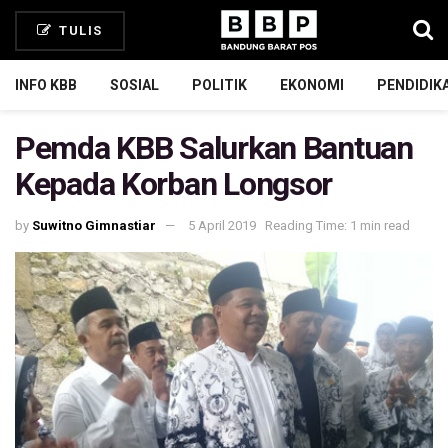
TULIS
INFO KBB
SOSIAL
POLITIK
EKONOMI
PENDIDIK
Pemda KBB Salurkan Bantuan
Kepada Korban Longsor
by
Suwitno Gimnastiar
5 April 2019
Reading Time: 1 min read