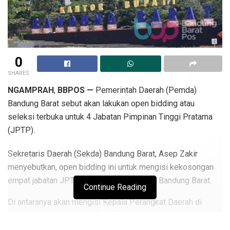
0
SHARES
NGAMPRAH
,
BBPOS —
Pemerintah Daerah (Pemda)
Bandung Barat sebut akan lakukan open bidding atau
seleksi terbuka untuk 4 Jabatan Pimpinan Tinggi Pratama
(JPTP).
Sekretaris Daerah (Sekda) Bandung Barat, Asep Zakir
menyebutkan, open bidding ini untuk mengisi kekosongan
empat jabatan JPTP di lingkungan Pemda Bandung Barat.
Continue Reading
Di antaranya akan mengisi Kepala Perangkat Daerah di
Dinas Lingkungan Hidup (DLH), Dinas Pemberdayaan
Masyarakat dan Desa (DPMD), Dinas Perumahan dan