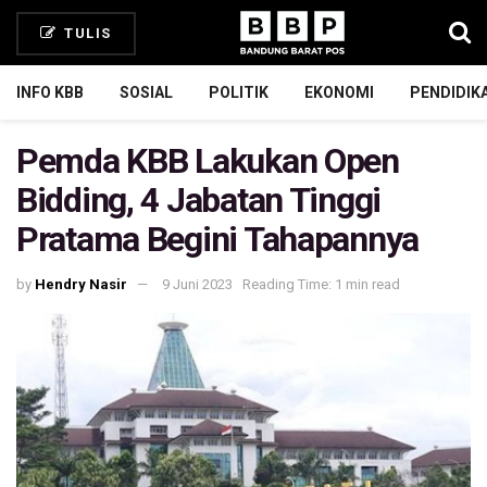
TULIS
INFO KBB
SOSIAL
POLITIK
EKONOMI
PENDIDIK
Pemda KBB Lakukan Open
Bidding, 4 Jabatan Tinggi
Pratama Begini Tahapannya
by
Hendry Nasir
9 Juni 2023
Reading Time: 1 min read