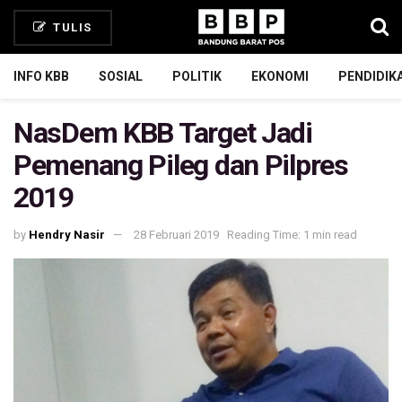
TULIS
INFO KBB
SOSIAL
POLITIK
EKONOMI
PENDIDIK
NasDem KBB Target Jadi
Pemenang Pileg dan Pilpres
2019
by
Hendry Nasir
28 Februari 2019
Reading Time: 1 min read