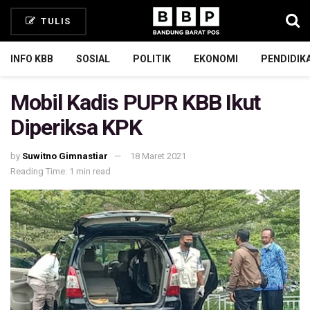
TULIS
INFO KBB
SOSIAL
POLITIK
EKONOMI
PENDIDIK
Mobil Kadis PUPR KBB Ikut
Diperiksa KPK
by
Suwitno Gimnastiar
18 Maret 2021
Reading Time: 1 min read