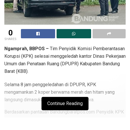
0
SHARES
Ngamprah, BBPOS –
Tim Penyidik Komisi Pemberantasan
Korupsi (KPK) selesai menggeledah kantor Dinas Pekerjaan
Umum dan Penataan Ruang (DPUPR) Kabupaten Bandung
Barat (KBB).
Selama 8 jam penggeledahan di DPUPR, KPK
mengamankan 2 koper berwarna merah dan hitam yang
langsung dimasukan ke mobil Toyota Innova.
Continue Reading
Berdasarkan pantauan Bandungbaratpos.com Penyidik KPK
tersebut keluar gedung sekitar pukul 15.25 WIB.
Penggeledahan dimulai sekitar pukul 09.00 WIB pada Rabu