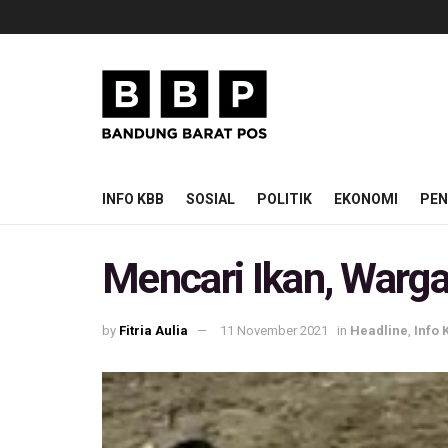
INFO KBB
SOSIAL
POLITIK
EKONOMI
PEN
Mencari Ikan, Warga
by
Fitria Aulia
11 November 2021
in
Headline
,
Info 