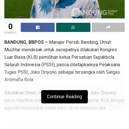
0
SHARES
BANDUNG, BBPOS –
Manajer Persib Bandung, Umuh
Muchtar mendesak untuk secepatnya dilakukan Kongres
Luar Biasa (KLB) pemilihan ketua Persatuan Sepakbola
Seluruh Indonesia (PSSI), pasca ditetapkannya Pelaksana
Tugas PSSI, Joko Driyono sebagai tersangka oleh Satgas
Antimafia Bola.
Dikatakan Umuh, momentum ditangkapnya Joko Driyono
Continue Reading
harus dijadikan pemicu untuk segera menggelar KLB dengan
agenda menemukan ketua baru. Umuh khawatir, jika
dibiarkan berlarut-larut orang-orang lama bisa kembali
menguasai PSSI.