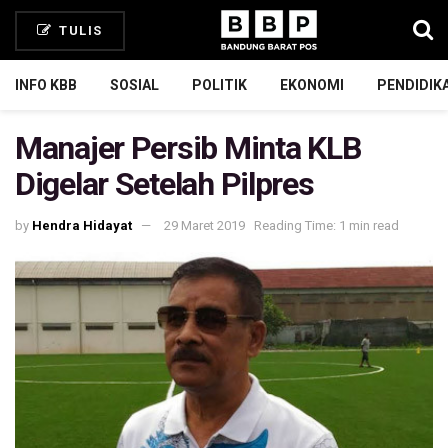
TULIS
INFO KBB
SOSIAL
POLITIK
EKONOMI
PENDIDIK
Manajer Persib Minta KLB
Digelar Setelah Pilpres
by
Hendra Hidayat
29 Maret 2019
Reading Time: 1 min read