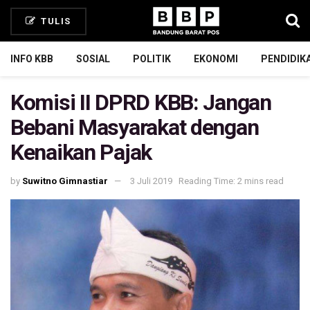
TULIS
INFO KBB
SOSIAL
POLITIK
EKONOMI
PENDIDIK
Komisi II DPRD KBB: Jangan
Bebani Masyarakat dengan
Kenaikan Pajak
by
Suwitno Gimnastiar
3 Juli 2019
Reading Time: 2 mins read