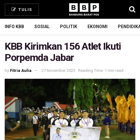
TULIS
INFO KBB
SOSIAL
POLITIK
EKONOMI
PENDIDIK
KBB Kirimkan 156 Atlet Ikuti
Porpemda Jabar
by
Fitria Aulia
27 November 2023
Reading Time: 1 min read