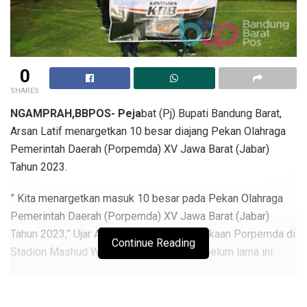
0
SHARES
NGAMPRAH,BBPOS- Peja
bat (Pj) Bupati Bandung Barat,
Arsan Latif menargetkan 10 besar diajang Pekan Olahraga
Pemerintah Daerah (Porpemda) XV Jawa Barat (Jabar)
Tahun 2023.
” Kita menargetkan masuk 10 besar pada Pekan Olahraga
Pemerintah Daerah (Porpemda) XV Jawa Barat (Jabar)
Tahun 2023,” Ujar Arsan Latip Usai Pembukaan Porpemda di
Continue Reading
Stadion Mashud Wisnusaputra Kuningan belum lama ini.
Ia mengatakan, pemda kbb menargetkan kantung medali
emas dari 4 cabang olaharga (Cabor) yakni