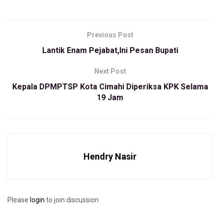
(Cipatat KBB) yang dinobatkan sebagai Karang Taruna
Tingkat Nasional,” ujar Subchan kepada BBPOS.
Previous Post
Selain itu, Subchan pun mengapresiasi program yang sudah
Lantik Enam Pejabat,Ini Pesan Bupati
dijalankan Karta KBB, salah satunya dengan pembentukan
Satgas Jurnalistik, Satgas Anti Narkoba dan Satgas Satun
Next Post
Bakhti Karang Taruna.
Kepala DPMPTSP Kota Cimahi Diperiksa KPK Selama
19 Jam
Menurutnya, pembentukan ke tiga satgas tersebut salah
satu pelopor Karta di tingkat Jawa Barat. Dengan melibatkan
para pemuda, Ia meyakini pembangunan bangsa kedepan
dapat merubah negeri ini menjadi lebih baik.
Hendry Nasir
“Anggota Karang Taruna, harus menunjukan keteladanannya.
Dan keteladan itu, tidak ada tanpa sikap dan adat yang baik,”
kata dia.
Please
login
to join discussion
Sementara itu, Asisten 1 Bidang Administrasi Pemerintahan