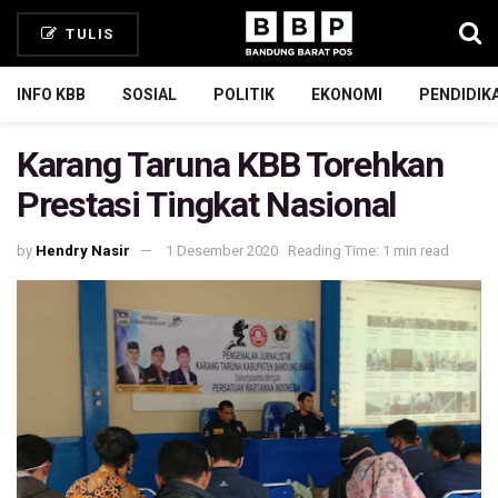
TULIS
INFO KBB
SOSIAL
POLITIK
EKONOMI
PENDIDIK
Karang Taruna KBB Torehkan
Prestasi Tingkat Nasional
by
Hendry Nasir
1 Desember 2020
Reading Time: 1 min read