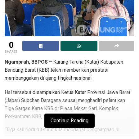
0
SHARES
Ngamprah, BBPOS –
Karang Taruna (Katar) Kabupaten
Bandung Barat (KBB) telah memberikan prestasi
membanggakan di ajang tingkat nasional.
Hal tersebut disampaikan Ketua Katar Provinsi Jawa Barat
(Jabar) Subchan Daragana seusai menghadiri pelantikan
Tiga Satgas Karta KBB di Plasa Mekar Sari, Komplek
Perkantoran KBB, Senin (30/11/2020).
Continue Reading
“Tiga kali berturut-turut kita mendapat penghargaan di
tingkat nasional. Salah satunya Karang Taruna Giri Harja