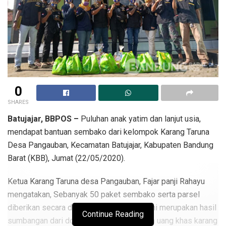
0
SHARES
Batujajar, BBPOS –
Puluhan anak yatim dan lanjut usia,
mendapat bantuan sembako dari kelompok Karang Taruna
Desa Pangauban, Kecamatan Batujajar, Kabupaten Bandung
Barat (KBB), Jumat (22/05/2020).
Ketua Karang Taruna desa Pangauban, Fajar panji Rahayu
mengatakan, Sebanyak 50 paket sembako serta parsel
diberikan secara door to door. Sembako ini merupakan hasil
Continue Reading
sumbangan dari donatur di wilayahnya dan uang khas karang