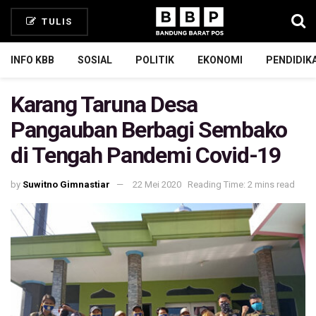
TULIS
INFO KBB
SOSIAL
POLITIK
EKONOMI
PENDIDIK
Karang Taruna Desa
Pangauban Berbagi Sembako
di Tengah Pandemi Covid-19
by
Suwitno Gimnastiar
22 Mei 2020
Reading Time: 2 mins read