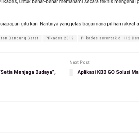
Pilkades, untuk benar-benar memahami secara teknis mengenai p
o siapapun gitu kan. Nantinya yang jelas bagaimana pilihan rakyat
aten Bandung Barat
Pilkades 2019
Pilkades serentak di 112 De
Next Post
Setia Menjaga Budaya”,
Aplikasi KBB GO Solusi M