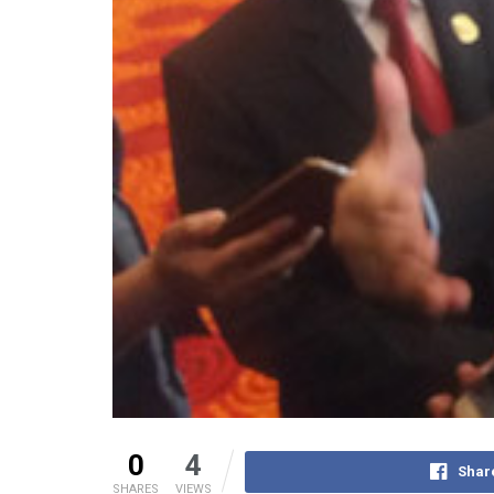
0
4
Shar
SHARES
VIEWS