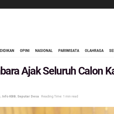
DIDIKAN
OPINI
NASIONAL
PARIWISATA
OLAHRAGA
SE
bara Ajak Seluruh Calon K
e
,
Info KBB
,
Seputar Desa
Reading Time: 1 min read