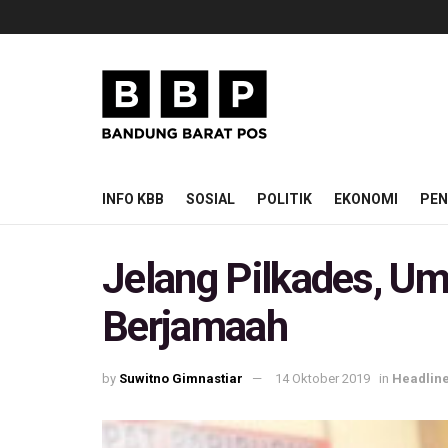
INFO KBB
SOSIAL
POLITIK
EKONOMI
PEN
Jelang Pilkades, Um
Berjamaah
by
Suwitno Gimnastiar
14 Oktober 2019
in
Headlin