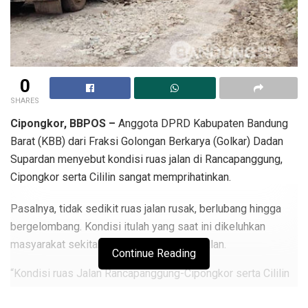
0
SHARES
Cipongkor, BBPOS –
Anggota DPRD Kabupaten Bandung
Barat (KBB) dari Fraksi Golongan Berkarya (Golkar) Dadan
Supardan menyebut kondisi ruas jalan di Rancapanggung,
Cipongkor serta Cililin sangat memprihatinkan.
Pasalnya, tidak sedikit ruas jalan rusak, berlubang hingga
bergelombang. Kondisi itulah yang saat ini dikeluhkan
masyarakat sekitar sekaligus pengguna jalan.
Continue Reading
“Kondisi ruas Jalan Rancapanggung-Cipongkor serta Cililin
menuju Gununghalu kondisinya rusak berat. Itu sangat