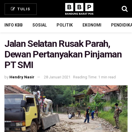
TULIS
INFO KBB
SOSIAL
POLITIK
EKONOMI
PENDIDIK
Jalan Selatan Rusak Parah,
Dewan Pertanyakan Pinjaman
PT SMI
by
Hendry Nasir
28 Januari 2021
Reading Time: 1 min read