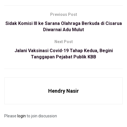
membahayakan pengguna jalan terutama pengendara motor,”
ujar dia kepada BBPOS, Rabu (27/1/2021).
Previous Post
Seperti diketahui, Pemkab Bandung Barat kembali
Sidak Komisi III ke Sarana Olahraga Berkuda di Cisarua
melanjutkan program pinjaman anggaran ke PT Sarana Multi
Diwarnai Adu Mulut
Insfrastruktur (SMI) Persero. Dengan tujuan untuk perbaikan
dan pembangunan insfrastruktur.
Next Post
Jalani Vaksinasi Covid-19 Tahap Kedua, Begini
“Pinjaman sdbesar Rp 285.500.400.000 itu untuk
Tanggapan Pejabat Publik KBB
pembangunan ruas jalan di Bandung Barat bagian selatan,”
ungkap dia.
Sementara itu, Ketua Komisi I DPRD KBB, Wendi
Sukmawijaya mengatakan, pengerjaan jalan yang pinjam dari
Hendry Nasir
PT SMI harusnya multiyears kontrak pelaksanaan pekerjaan
yang mengikat dana anggaran untuk masa lebih dari 1 (satu)
tahun anggaran.
Please
login
to join discussion
Hal tersebut dilakukan atas persetujuan Menteri Keuangan