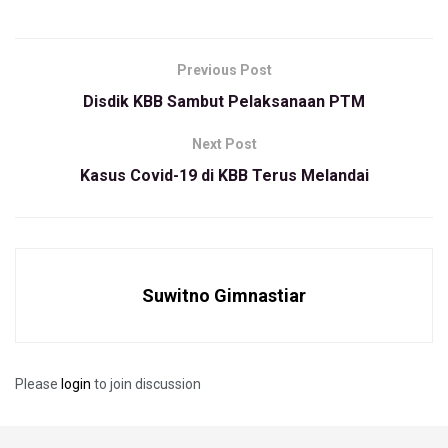
(1/9/2021).
Menurutnya, capaian tersebut dapat mempercepat
Previous Post
pembangunan Pasar Tagog Padalarang. Sehingga pada saat
Disdik KBB Sambut Pelaksanaan PTM
memasuki bulan suci Ramadhan 1442 tahun 2022 para
pedagang dapat menempati lokasi.
Next Post
Kasus Covid-19 di KBB Terus Melandai
“Target yang ditentukan bulan maret kan, ya mudah-mudahan
bisa lebih cepat. Sehingga pada bulan suci ramadhan sudah
bisa berjualan masyarakat disini,” katanya.
Sementara itu, Kepala Dinas Perindustrian dan Perdagangan
Suwitno Gimnastiar
(Disperindag) KBB, Ricky Riyadi mengatakan, pembangunan
fisik Pasar Tagog Padalarang sudah mencapai target yang
ditentukan.
Please
login
to join discussion
“Angka 56 persen itu hasil perhitungan konsultan pengawas,
InshaAllah tidak ada kendala kedepannya dalam