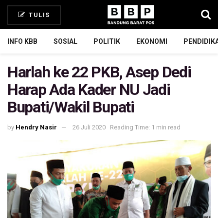
TULIS
INFO KBB
SOSIAL
POLITIK
EKONOMI
PENDIDIK
Harlah ke 22 PKB, Asep Dedi
Harap Ada Kader NU Jadi
Bupati/Wakil Bupati
by
Hendry Nasir
26 Juli 2020
Reading Time: 1 min read