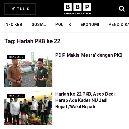
TULIS
INFO KBB
SOSIAL
POLITIK
EKONOMI
PENDIDIK
Tag:
Harlah PKB ke 22
PDIP Makin ‘Mesra’ dengan PKB
HEADLINE
Harlah ke 22 PKB, Asep Dedi
HEADLINE
Harap Ada Kader NU Jadi
Bupati/Wakil Bupati