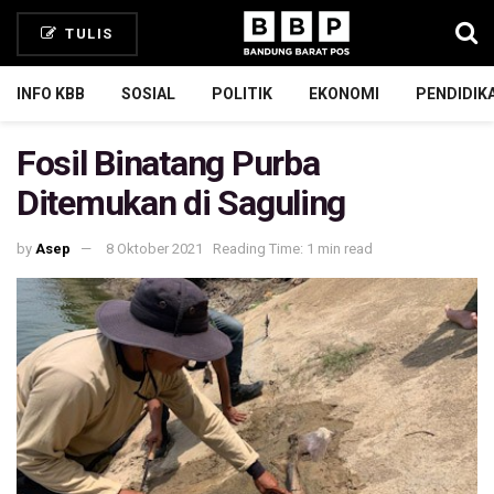
TULIS
INFO KBB
SOSIAL
POLITIK
EKONOMI
PENDIDIK
Fosil Binatang Purba
Ditemukan di Saguling
by
Asep
8 Oktober 2021
Reading Time: 1 min read