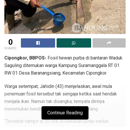
0
SHARES
Cipongkor, BBPOS-
Fosil hewan purba di bantaran Waduk
Saguling ditemukan warga Kampung Suramanggala RT 01
RW 01 Desa Baranangsiang, Kecamatan Cipongkor.
Warga setempat, Jahidin (43) menjelaskan, awal mula
penemuan fosil tersebut tak sengaja ketika saat hendak
menjala ikan. Namun tak disangka, ternyata dirinya
menemukan benda keras mirip tulang belulang.
Continue Reading
“Tersebar hampir di 20 titik di kawasan pulau waduk
Saguling bernama Sirtwo Island. Tulang-tulang itu berbentuk