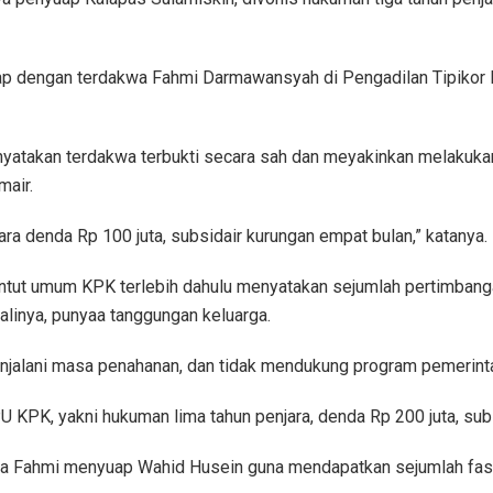
uap dengan terdakwa Fahmi Darmawansyah di Pengadilan Tipikor 
nyatakan terdakwa terbukti secara sah dan meyakinkan melakuka
air.
ra denda Rp 100 juta, subsidair kurungan empat bulan,” katanya.
tut umum KPK terlebih dahulu menyatakan sejumlah pertimbanga
linya, punyaa tanggungan keluarga.
jalani masa penahanan, dan tidak mendukung program pemerintah
JPU KPK, yakni hukuman lima tahun penjara, denda Rp 200 juta, su
kwa Fahmi menyuap Wahid Husein guna mendapatkan sejumlah fasi