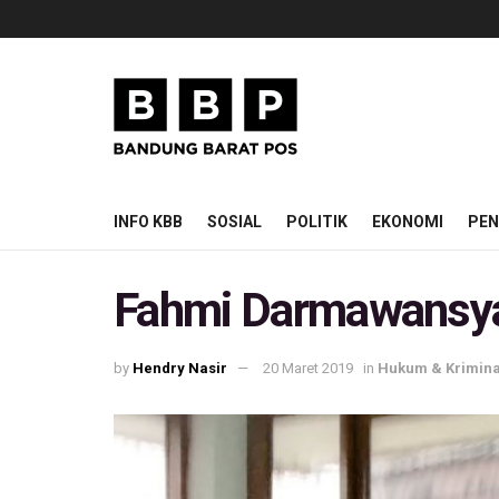
INFO KBB
SOSIAL
POLITIK
EKONOMI
PEN
Fahmi Darmawansyah
by
Hendry Nasir
20 Maret 2019
in
Hukum & Krimina