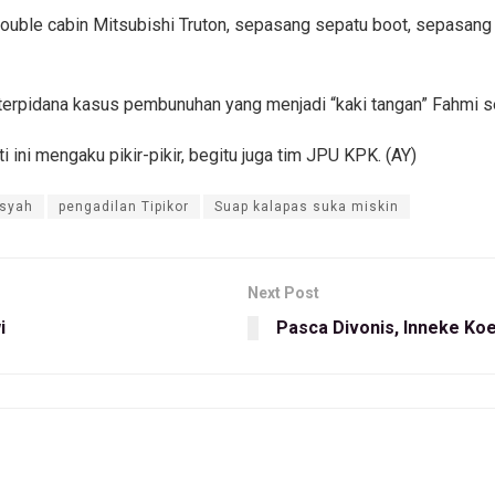
 double cabin Mitsubishi Truton, sepasang sepatu boot, sepasan
t, terpidana kasus pembunuhan yang menjadi “kaki tangan” Fahmi
ini mengaku pikir-pikir, begitu juga tim JPU KPK. (AY)
syah
pengadilan Tipikor
Suap kalapas suka miskin
Next Post
i
Pasca Divonis, Inneke Ko