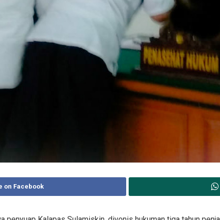
e on Facebook
penyuap Kalapas Sulamiskin, divonis hukuman tiga tahun penjar