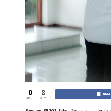
0
8
Shar
SHARES
VIEWS
Bandung, BBPOS-
Fahmi Darmawansyah terdakwa 