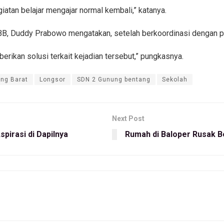
iatan belajar mengajar normal kembali,” katanya.
B, Duddy Prabowo mengatakan, setelah berkoordinasi dengan pih
rikan solusi terkait kejadian tersebut,” pungkasnya.
ng Barat
Longsor
SDN 2 Gunung bentang
Sekolah
Next Post
pirasi di Dapilnya
Rumah di Baloper Rusak Be