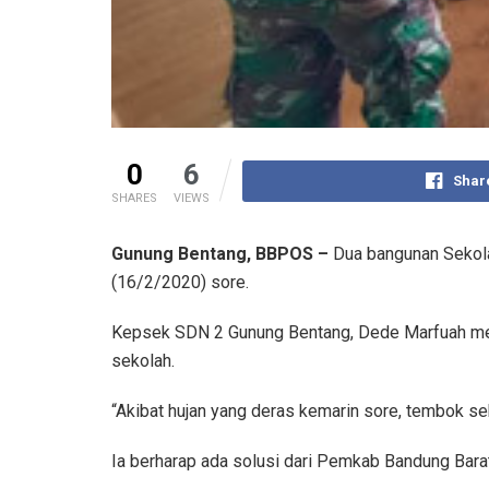
0
6
Shar
SHARES
VIEWS
Gunung Bentang, BBPOS –
Dua bangunan Sekola
(16/2/2020) sore.
Kepsek SDN 2 Gunung Bentang, Dede Marfuah menj
sekolah.
“Akibat hujan yang deras kemarin sore, tembok s
Ia berharap ada solusi dari Pemkab Bandung Barat 