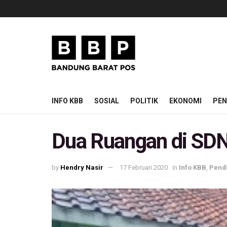
INFO KBB
SOSIAL
POLITIK
EKONOMI
PEN
Dua Ruangan di SDN
by
Hendry Nasir
17 Februari 2020
in
Info KBB
,
Pend