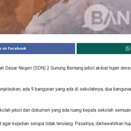
e on Facebook
h Dasar Negeri (SDN) 2 Gunung Bentang jebol akibat hujan der
elaskan, ada 9 bangunan yang ada di sekolahnya, dua banguna
ekolah jebol dan dokumen yang ada ruang kepala sekolah semuany
agar kejadian serupa tidak terulang. Pasalnya, dikhawatirkan huj