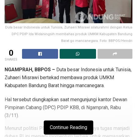
Duta besar Indonesia untuk Tunisia, Zuhaeri Misrawi silaturahmi dengan Ketua
DPC PDIP Ida Widaningsih membahas produk UMKM Kabupaten Bandung
Barat go mancanegara. Foto: BBPOS/Hendri
0
SHARES
NGAMPRAH, BBPOS –
Duta besar Indonesia untuk Tunisia,
Zuhaeri Misrawi bertekad membawa produk UMKM
Kabupaten Bandung Barat hingga mancanegara.
Hal tersebut diungkapkan saat mengunjungi kantor Dewan
Pimpinan Cabang (DPC) PDIP KBB, di Ngamprah, Rabu
(3/11).
Continue Reading
Menurut politisi PDIP tersebut, diberikannya tugas manjadi
dubes RI ini menjadi momentum terbaik untuk memasarkan