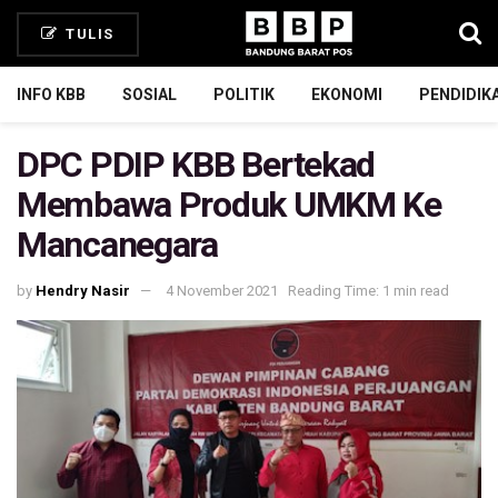
TULIS
INFO KBB
SOSIAL
POLITIK
EKONOMI
PENDIDIK
DPC PDIP KBB Bertekad
Membawa Produk UMKM Ke
Mancanegara
by
Hendry Nasir
4 November 2021
Reading Time: 1 min read