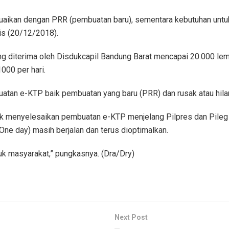
uaikan dengan PRR (pembuatan baru), sementara kebutuhan untuk
is (20/12/2018).
ng diterima oleh Disdukcapil Bandung Barat mencapai 20.000 lemba
000 per hari.
atan e-KTP baik pembuatan yang baru (PRR) dan rusak atau hilan
 menyelesaikan pembuatan e-KTP menjelang Pilpres dan Pileg pa
ne day) masih berjalan dan terus dioptimalkan.
uk masyarakat,” pungkasnya. (Dra/Dry)
Next Post