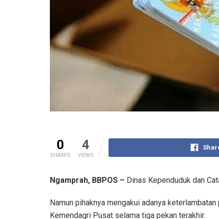
0
4
Shar
SHARES
VIEWS
Ngamprah, BBPOS –
Dinas Kependuduk dan Cata
Namun pihaknya mengakui adanya keterlambatan pe
Kemendagri Pusat selama tiga pekan terakhir.