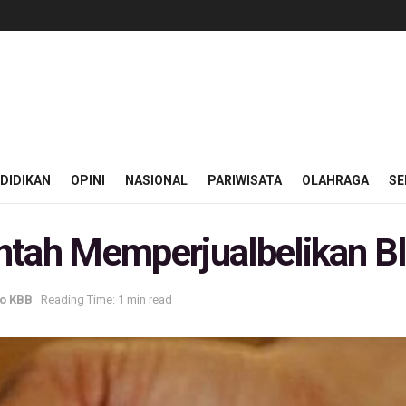
DIDIKAN
OPINI
NASIONAL
PARIWISATA
OLAHRAGA
SE
ntah Memperjualbelikan B
fo KBB
Reading Time: 1 min read