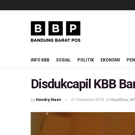
INFO KBB
SOSIAL
POLITIK
EKONOMI
PEN
Disdukcapil KBB Ba
by
Hendry Nasir
21 Desember 2018
in
Headline
,
In