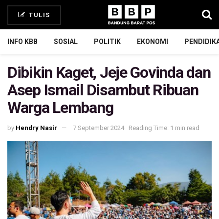
TULIS
INFO KBB
SOSIAL
POLITIK
EKONOMI
PENDIDIK
Dibikin Kaget, Jeje Govinda dan
Asep Ismail Disambut Ribuan
Warga Lembang
by
Hendry Nasir
7 September 2024
Reading Time: 1 min read