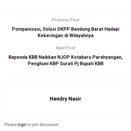
datang memenuhi Lapangan Sinapeul, meski kondisi cuaca
tengah panas menyengat.
Previous Post
“Terus terang saya kaget melihat animo masyarakat yang
Pompanisasi, Solusi DKPP Bandung Barat Hadapi
begitu tinggi. Terima kasih buat warga Lembang yang begitu
Kekeringan di Wilayahnya
luar biasa,” katanya.
Next Post
Sementara itu, Calon Wakil Bupati Bandung Barat, Asep
Bapenda KBB Naikkan NJOP Kotabaru Parahyangan,
Ismail mengatakan, kehadiran masyarakat di Lapangan
Penghuni KBP Surati Pj Bupati KBB
Sinapeul yang begitu banyak menjadi amunisi suara
menghadapi Pilkada Serentak 2024.
“Ini menambah keyakinan kami pasangan JELAS untuk bisa
memenangkan Pilkada Serentak. Insya Allah, kami akan
Hendry Nasir
membawa perubahan ke arah yang lebih baik. Membawa
Bandung Barat menjadi daerah terdepan di segala bidang,”
katanya.
Please
login
to join discussion
Tags:
#kabupaten bandung barat
Asep ismail