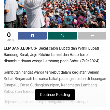
0
SHARES
LEMBANG,BBPOS-
Bakal calon Bupati dan Wakil Bupati
Bandung Barat, Jeje Ritchie Ismail dan Asep Ismail
disambut ribuan warga Lembang pada Sabtu (7/9/2024).
Sambutan hangat warga tersebut dalam kegiatan Senam
Sehat Berjamaah bersama bakal pasangan calon di lapangan
Sinapeul, Desa Gudangkahuripan, Kecamatan Lembang,
Kabupaten Bandung Barat (KBB).
Continue Reading
Jeje mengatakan, dirinya mengaku terkejut dengan
antusiasme masyarakat Lembang dan sekitarnya yang