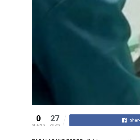
0
27
Shar
SHARES
VIEWS