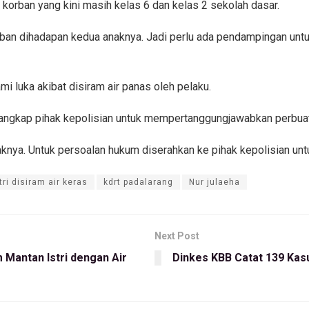
orban yang kini masih kelas 6 dan kelas 2 sekolah dasar.
orban dihadapan kedua anaknya. Jadi perlu ada pendampingan unt
i luka akibat disiram air panas oleh pelaku.
itangkap pihak kepolisian untuk mempertanggungjawabkan perbua
nya. Untuk persoalan hukum diserahkan ke pihak kepolisian unt
tri disiram air keras
kdrt padalarang
Nur julaeha
Next Post
m Mantan Istri dengan Air
Dinkes KBB Catat 139 Kas