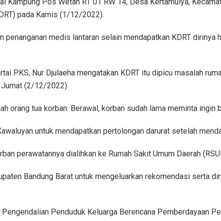
sal Kampung Pos Wetan RT 01 RW 14, Desa Kertamulya, Kecamat
KDRT) pada Kamis (1/12/2022).
n penanganan medis lantaran selain mendapatkan KDRT dirinya ha
tai PKS, Nur Djulaeha mengatakan KDRT itu dipicu masalah rumah
 Jumat (2/12/2022).
umah orang tua korban. Berawal, korban sudah lama meminta ingin b
Kawaluyan untuk mendapatkan pertolongan darurat setelah mend
 korban perawatannya dialihkan ke Rumah Sakit Umum Daerah (RSU
paten Bandung Barat untuk mengeluarkan rekomendasi serta diru
nas Pengendalian Penduduk Keluarga Berencana Pemberdayaan 