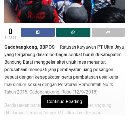
0
SHARES
Gadobangkong, BBPOS –
Ratusan karyawan PT Ultra Jaya
yang tergabung dalam berbagai serikat buruh di Kabupaten
Bandung Barat menggelar aksi unjuk rasa menuntut
perusahaan menepati janji pembayaran uang pesangon
sesuai dengan kesepakatan serta pembatasan usia kerja
maksimum sesuai dengan Peraturan Pemerintah No 45
Tahun 2015, Gadobangkong, Rabu (12/9/2018).
Continue Reading
Berdasarkan pantauan BBPOS, aksi yang berlangsung
dihalaman Gerbang masuk PT Ultra Jaya tersebut
melibatkan beberapa organisasi pekerja dan buruh
diantaranya SPSI,SBSI’92,SP TSK dan beberapa organisasi