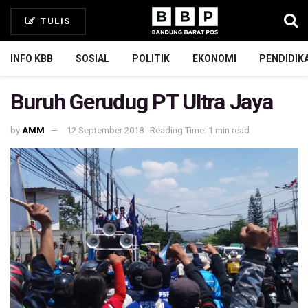
TULIS
INFO KBB
SOSIAL
POLITIK
EKONOMI
PENDIDIK
Buruh Gerudug PT Ultra Jaya
by
AMM
12 September 2018
Reading Time: 1 min read