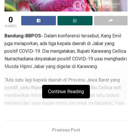
0
SHARES
Bandung-BBPOS-
Dalam konferensi tersebut, Kang Emil
juga melaporkan, ada tiga kepala daerah di Jabar yang
positif COVID-19. Dia mengatakan, Bupati Karawang Cellica
Nurrachadiana dinyatakan positif COVID-19 usai menghadiri
Musda Hipmi Jabar yang digelar di Karawang.
“Ada satu lagi kepala daerah di Provinsi Jawa Barat yang
positif, yaitu Bupati Karawang, Ibu Cellica. Ibu Cellica tadi
Continue Reading
memberikan informasi yang juga saya sudah tahu terkait
hasilnya dan saya sudah minta izin untuk melaporkan,” kata
Kang Emil dalam konferensi pers terkait perkembangan
terkini COVID-19 di Jabar di Gedung Pakuan, Kota Bandung,
Selasa (24/3/20).
Previous Post