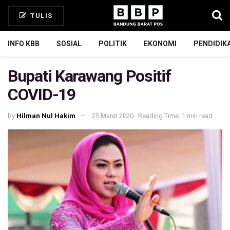
TULIS
INFO KBB
SOSIAL
POLITIK
EKONOMI
PENDIDIK
Bupati Karawang Positif
COVID-19
by
Hilman Nul Hakim
25 Maret 2020
Reading Time: 1 min read