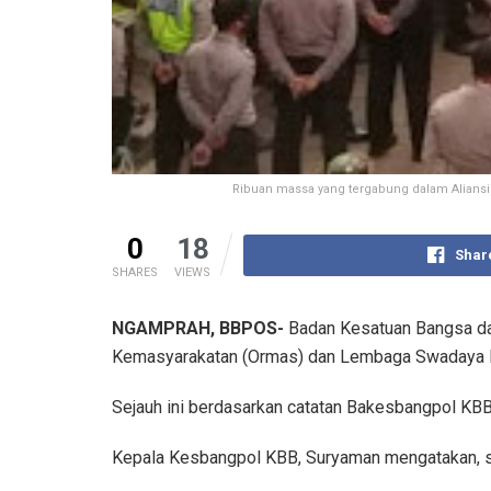
Ribuan massa yang tergabung dalam Aliansi
0
18
Shar
SHARES
VIEWS
NGAMPRAH, BBPOS-
Badan Kesatuan Bangsa dan
Kemasyarakatan (Ormas) dan Lembaga Swadaya M
Sejauh ini berdasarkan catatan Bakesbangpol KBB,
Kepala Kesbangpol KBB, Suryaman mengatakan, set