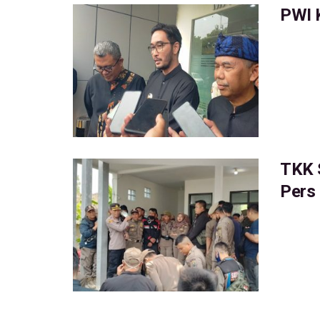
PWI 
TKK 
Pers