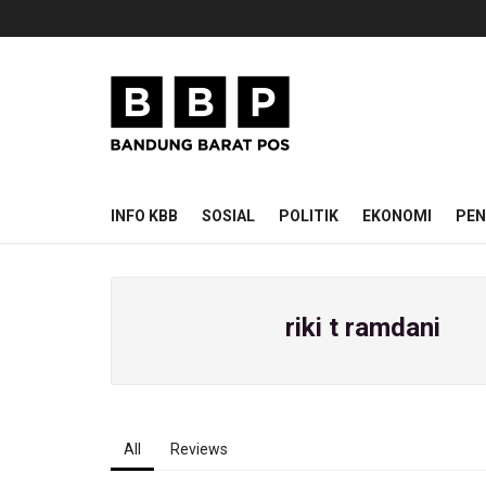
INFO KBB
SOSIAL
POLITIK
EKONOMI
PEN
riki t ramdani
All
Reviews