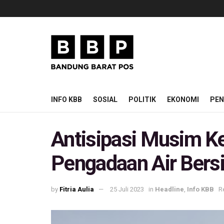
INFO KBB
SOSIAL
POLITIK
EKONOMI
PEN
Antisipasi Musim K
Pengadaan Air Bers
by
Fitria Aulia
25 Juli 2023
in
Headline
,
Info KBB
R