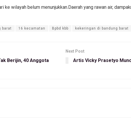
ri ke wilayah belum menunjukkan.Daerah yang rawan air, dampaknya
 barat
16 kecamatan
Bpbd kbb
kekeringan di bandung barat
Next Post
ak Berijin, 40 Anggota
Artis Vicky Prasetyo Munc