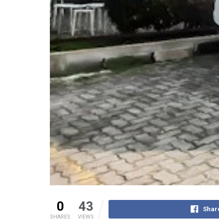
0
43
Shar
SHARES
VIEWS