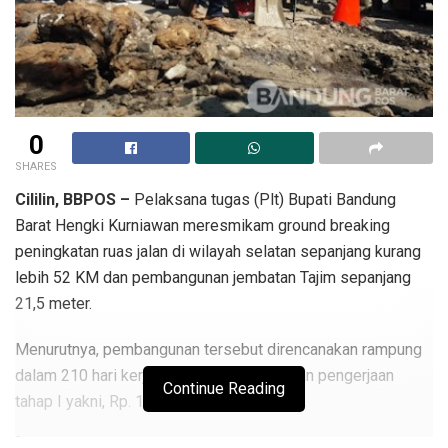
0
SHARES
Cililin, BBPOS –
Pelaksana tugas (Plt) Bupati Bandung
Barat Hengki Kurniawan meresmikam ground breaking
peningkatan ruas jalan di wilayah selatan sepanjang kurang
lebih 52 KM dan pembangunan jembatan Tajim sepanjang
21,5 meter.
Menurutnya, pembangunan tersebut direncanakan rampung
dalam 210 hari kerja, dengan total anggaran pengerjaan
Continue Reading
tahap I yakni, Rp. 197.518.971.000,00.
“Pembangunan itu sebagai wujud pemerintah