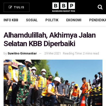
TULIS
INFO KBB
SOSIAL
POLITIK
EKONOMI
PENDIDIK
Alhamdulillah, Akhirnya Jalan
Selatan KBB Diperbaiki
by
Suwitno Gimnastiar
29 Mei 2021
Reading Time: 2 mins read