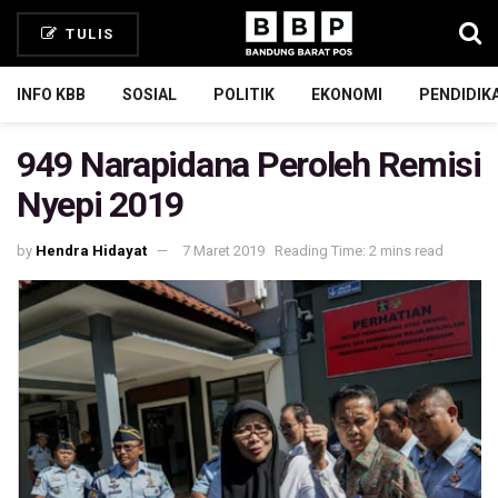
TULIS
INFO KBB
SOSIAL
POLITIK
EKONOMI
PENDIDIK
949 Narapidana Peroleh Remisi
Nyepi 2019
by
Hendra Hidayat
7 Maret 2019
Reading Time: 2 mins read