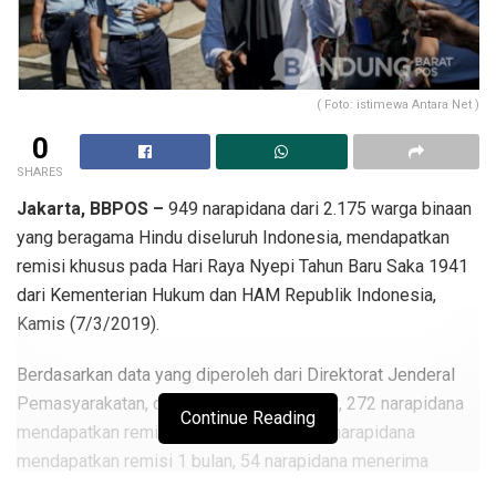
( Foto: istimewa Antara Net )
0
SHARES
Jakarta, BBPOS –
949 narapidana dari 2.175 warga binaan
yang beragama Hindu diseluruh Indonesia, mendapatkan
remisi khusus pada Hari Raya Nyepi Tahun Baru Saka 1941
dari Kementerian Hukum dan HAM Republik Indonesia,
Kamis (7/3/2019).
Berdasarkan data yang diperoleh dari Direktorat Jenderal
Pemasyarakatan, dari jumlah 949 tersebut, 272 narapidana
Continue Reading
mendapatkan remisi selama 15 hari, 607 narapidana
mendapatkan remisi 1 bulan, 54 narapidana menerima
remisi 1 bulan 15 hari, dan 16 narapidana mendapatkan