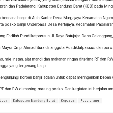
prah dan Padalarang, Kabupaten Bandung Barat (KBB) pada Ming
o bencana banjir di Aula Kantor Desa Margajaya Kecamatan Ngam
a posko banjir Underpass Desa Kertajaya, Kecamatan Padalaran
pang Fadilah Pusdilkatpassus Jl. Raya Batujajar, Desa Galanggang
m Mayor Cmp. Ahmad Suraidi, anggota Pusdiklatpassus dan perwaki
as, mie instan, alat mandi dan makanan ringan diterima RT dan RW.
ngga yang tergenang banjir.
a mengunjungi korban banjir adalah untuk dapat meringankan beban
T dan RW di masing-masing posko. Dan kegiatan ini berjalan am
deuy
Kabupaten Bandung Barat
Kopasus
Padalarang