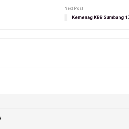
Next Post
Kemenag KBB Sumbang 17
i