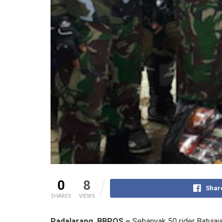
0
8
Shar
SHARES
VIEWS
Padalarang, BBPOS –
Sebanyak 50 rider Batujaj