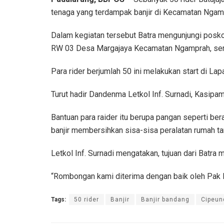
tenaga yang terdampak banjir di Kecamatan Ngam
Dalam kegiatan tersebut Batra mengunjungi posk
RW 03 Desa Margajaya Kecamatan Ngamprah, sert
Para rider berjumlah 50 ini melakukan start di La
Turut hadir Dandenma Letkol Inf. Surnadi, Kasipa
Bantuan para raider itu berupa pangan seperti ber
banjir membersihkan sisa-sisa peralatan rumah ta
Letkol Inf. Surnadi mengatakan, tujuan dari Batr
“Rombongan kami diterima dengan baik oleh Pak R
Tags:
50 rider
Banjir
Banjir bandang
Cipeun