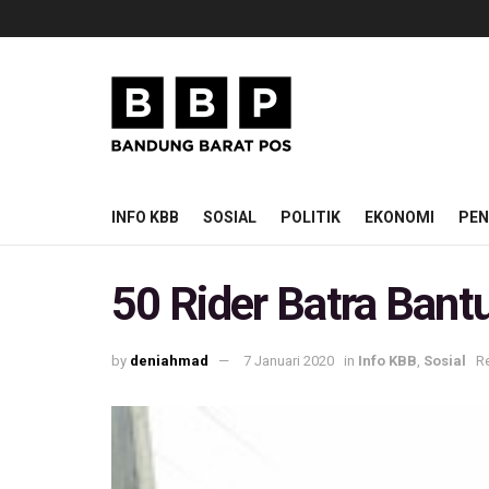
INFO KBB
SOSIAL
POLITIK
EKONOMI
PEN
50 Rider Batra Bant
by
deniahmad
7 Januari 2020
in
Info KBB
,
Sosial
R