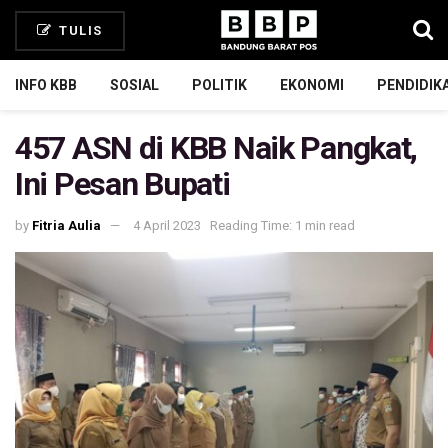
TULIS
INFO KBB
SOSIAL
POLITIK
EKONOMI
PENDIDIK
457 ASN di KBB Naik Pangkat,
Ini Pesan Bupati
by
Fitria Aulia
4 April 2023
Reading Time: 1 min read