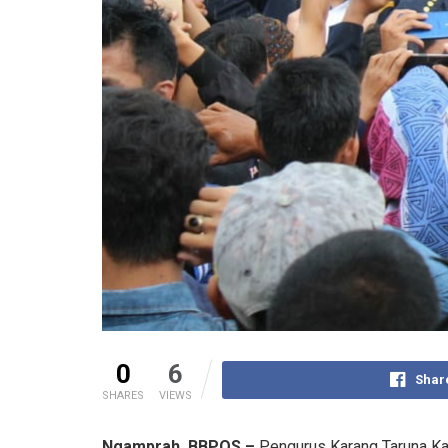
0
6
Shar
SHARES
VIEWS
Ngamprah, BBPOS –
Pengurus Karang Taruna Kab