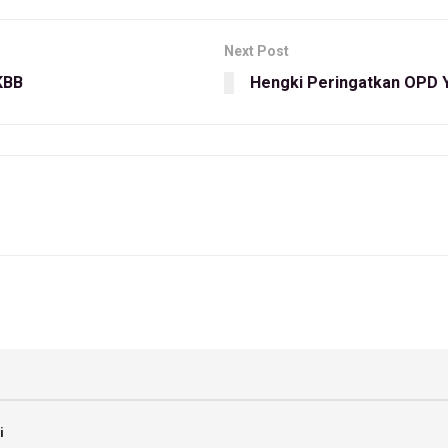
Next Post
 KBB
Hengki Peringatkan OPD 
i