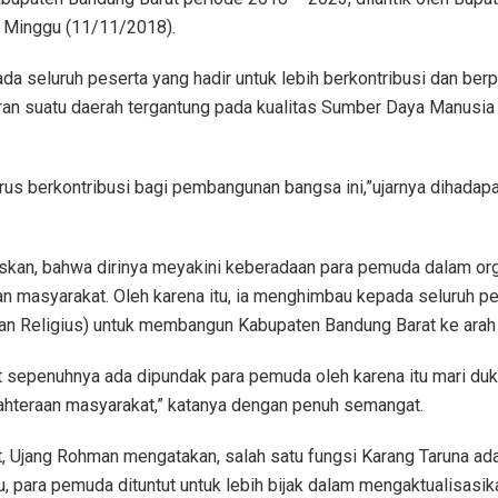
 Minggu (11/11/2018).
 seluruh peserta yang hadir untuk lebih berkontribusi dan ber
ran suatu daerah tergantung pada kualitas Sumber Daya Manusi
rus berkontribusi bagi pembangunan bangsa ini,”ujarnya dihada
askan, bahwa dirinya meyakini keberadaan para pemuda dalam or
an masyarakat. Oleh karena itu, ia menghimbau kepada seluruh 
dan Religius) untuk membangun Kabupaten Bandung Barat ke arah 
 sepenuhnya ada dipundak para pemuda oleh karena itu mari du
hteraan masyarakat,” katanya dengan penuh semangat.
t, Ujang Rohman mengatakan, salah satu fungsi Karang Taruna ad
, para pemuda dituntut untuk lebih bijak dalam mengaktualisasika