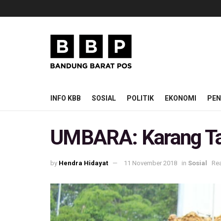
INFO KBB
SOSIAL
POLITIK
EKONOMI
PEN
UMBARA: Karang Ta
by
Hendra Hidayat
11 November 2018
in
Sosial
Rea