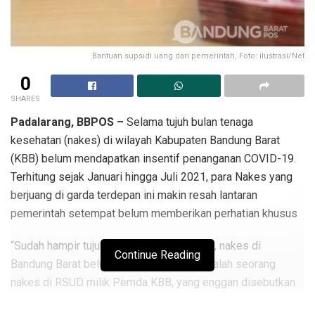
Bantuan supsidi uang dari pemerintah, Foto: ilustrasi/Net
0
SHARES
Padalarang, BBPOS –
Selama tujuh bulan tenaga
kesehatan (nakes) di wilayah Kabupaten Bandung Barat
(KBB) belum mendapatkan insentif penanganan COVID-19.
Terhitung sejak Januari hingga Juli 2021, para Nakes yang
berjuang di garda terdepan ini makin resah lantaran
pemerintah setempat belum memberikan perhatian khusus
“Sudah hampir tujuh bulan ini insentif kami, nakes di
Continue Reading
Bandung Barat belum dicairkan,” ungkap salah seorang
nakes di RSUD milik Pemda KBB, yang enggan disebutkan
namanya, Rabu (21/7/2021).