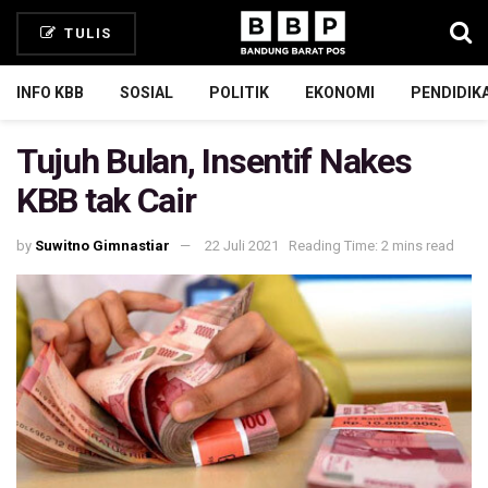
TULIS
INFO KBB
SOSIAL
POLITIK
EKONOMI
PENDIDIK
Tujuh Bulan, Insentif Nakes
KBB tak Cair
by
Suwitno Gimnastiar
22 Juli 2021
Reading Time: 2 mins read