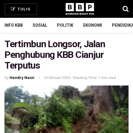
TULIS
INFO KBB
SOSIAL
POLITIK
EKONOMI
PENDIDIK
Tertimbun Longsor, Jalan
Penghubung KBB Cianjur
Terputus
by
Hendry Nasir
5 Februari 2020
Reading Time: 1 min read