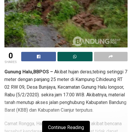
0
SHARES
Gunung Halu,BBPOS –
Akibat hujan deras,tebing setinggi 7
meter dengan panjang 25 meter di Kampung Cihideung RT
02 RW 09, Desa Bunijaya, Kecamatan Gunung Halu longsor,
Rabu (5/2/2020). sekira jam 17.00 WIB. Akibatnya, material
tanah menutup akses jalan penghubung Kabupaten Bandung
Barat (KBB) dan Kabupaten Cianjur terputus.
Camat Rongga, Hari Mustika menjelaskan, akibat bencana
Continue Reading
tersebut kendaraan roda dua maupun empat tidak dapat