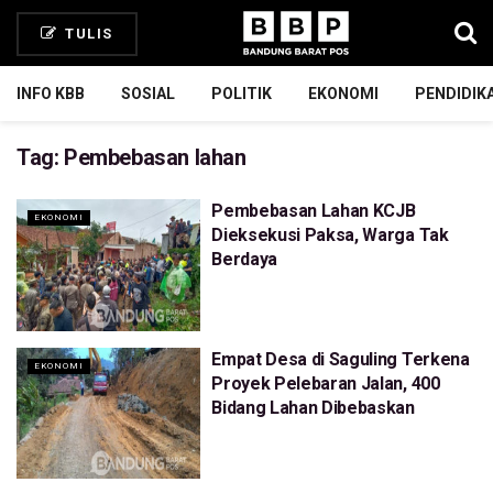
TULIS
INFO KBB
SOSIAL
POLITIK
EKONOMI
PENDIDIK
Tag:
Pembebasan lahan
Pembebasan Lahan KCJB
EKONOMI
Dieksekusi Paksa, Warga Tak
Berdaya
Empat Desa di Saguling Terkena
EKONOMI
Proyek Pelebaran Jalan, 400
Bidang Lahan Dibebaskan