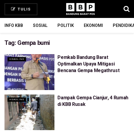
TULIS
INFO KBB
SOSIAL
POLITIK
EKONOMI
PENDIDIK
Tag:
Gempa bumi
Pemkab Bandung Barat
HEADLINE
Optimalkan Upaya Mitigasi
Bencana Gempa Megathrust
Dampak Gempa Cianjur, 4 Rumah
HEADLINE
di KBB Rusak