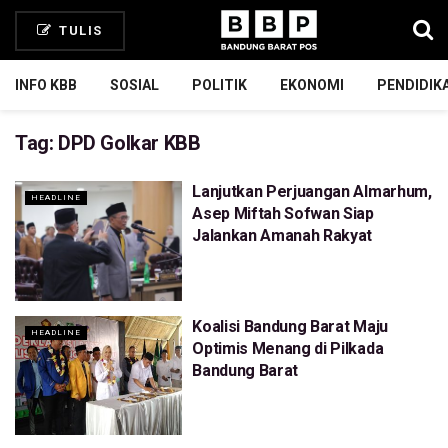
TULIS
INFO KBB
SOSIAL
POLITIK
EKONOMI
PENDIDIK
Tag:
DPD Golkar KBB
Lanjutkan Perjuangan Almarhum,
HEADLINE
Asep Miftah Sofwan Siap
Jalankan Amanah Rakyat
Koalisi Bandung Barat Maju
HEADLINE
Optimis Menang di Pilkada
Bandung Barat