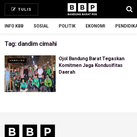
TULIS
INFO KBB
SOSIAL
POLITIK
EKONOMI
PENDIDIK
Tag:
dandim cimahi
Ojol Bandung Barat Tegaskan
HEADLINE
Komitmen Jaga Kondusifitas
Daerah