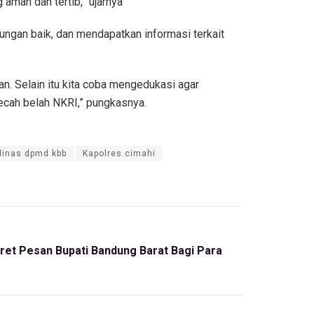
aman dan tertib,” ujarnya
ngan baik, dan mendapatkan informasi terkait
n. Selain itu kita coba mengedukasi agar
ecah belah NKRI,” pungkasnya.
dinas dpmd kbb
Kapolres cimahi
eret Pesan Bupati Bandung Barat Bagi Para