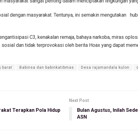
dan masyarakat sangat penting dalam menciptakan lingkungan yang 
ial dengan masyarakat. Tentunya, ini semakin mengutakan hubu
gantisipasi C3, kenakalan remaja, bahaya narkoba, miras oplosa
sosial dan tidak terprovokasi oleh berita Hoax yang dapat mem
 barat
Babinsa dan babinkatibmas
Desa rajamandala kulon
Next Post
rakat Terapkan Pola Hidup
Bulan Agustus, Inilah Sed
ASN