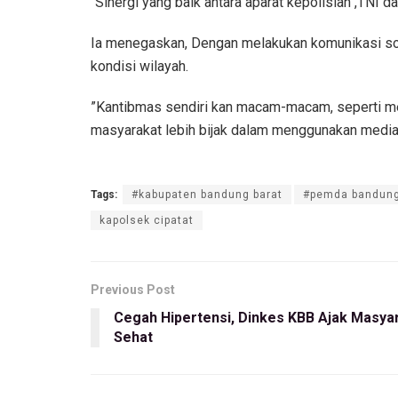
“Sinergi yang baik antara aparat kepolisian ,TNI 
Ia menegaskan, Dengan melakukan komunikasi sos
kondisi wilayah.
‎”Kantibmas sendiri kan macam-macam, seperti men
masyarakat lebih bijak dalam menggunakan media 
Tags:
#kabupaten bandung barat
#pemda bandung
kapolsek cipatat
Previous Post
Cegah Hipertensi, Dinkes KBB Ajak Masya
Sehat