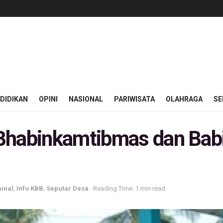
DIDIKAN
OPINI
NASIONAL
PARIWISATA
OLAHRAGA
SE
Bhabinkamtibmas dan Bab
inal
,
Info KBB
,
Seputar Desa
Reading Time: 1 min read