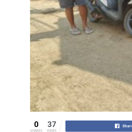
0
37
Shar
SHARES
VIEWS