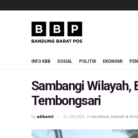
INFO KBB
SOSIAL
POLITIK
EKONOMI
PEN
Sambangi Wilayah, 
Tembongsari
by
adikamil
31 Juli 2025
in
Headline
,
Hukum & Krim