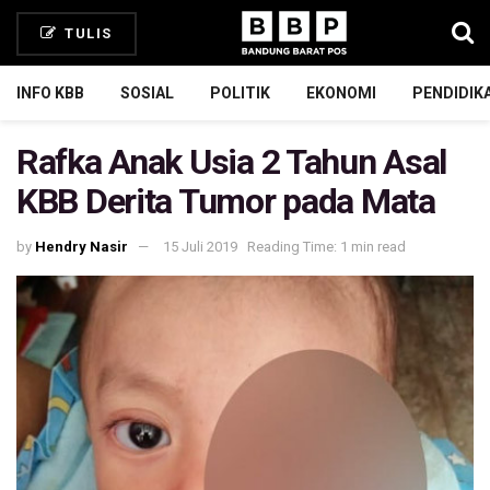
TULIS
INFO KBB
SOSIAL
POLITIK
EKONOMI
PENDIDIK
Rafka Anak Usia 2 Tahun Asal
KBB Derita Tumor pada Mata
by
Hendry Nasir
15 Juli 2019
Reading Time: 1 min read