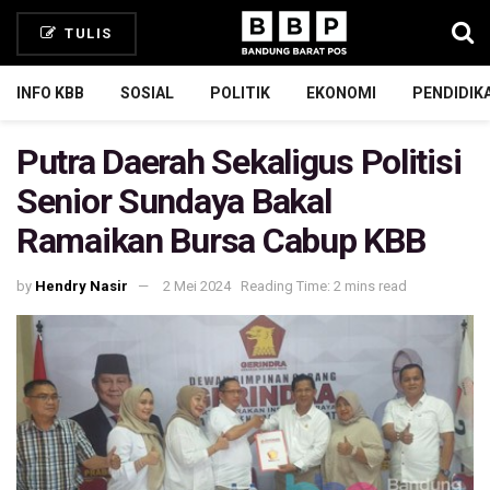
TULIS
INFO KBB
SOSIAL
POLITIK
EKONOMI
PENDIDIK
Putra Daerah Sekaligus Politisi
Senior Sundaya Bakal
Ramaikan Bursa Cabup KBB
by
Hendry Nasir
2 Mei 2024
Reading Time: 2 mins read