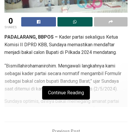
0
SHARES
PADALARANG, BBPOS –
Kader partai sekaligus Ketua
Komisi II DPRD KBB, Sundaya memastikan mendaftar
menjadi bakal calon Bupati di Pilkada 2024 mendatang.
“Bismillahirohamanirohim. Mengawali langkahnya kami
sebagai kader partai secara normatif mengambil Formulir
sebagai bakal calon bupati Bandung Barat,” ujar Sundaya
saat ditemui di kantor DPC Gerindra, Kamis (2/5/2024).
Continue Reading
Sundaya optimis, dirinya bakal memegang amanat partai
sebagi calon bupati yang diusung Gerindra. “Sekarang bakal
calon nanti jadi calon. Insya Allah jadi bupati,” kata Sundaya
penuh rasa optimis.
Previous Post