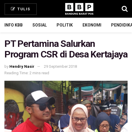
TULIS
INFO KBB
SOSIAL
POLITIK
EKONOMI
PENDIDIK
PT Pertamina Salurkan
Program CSR di Desa Kertajaya
by
Hendry Nasir
29 September 2018
Reading Time: 2 mins read