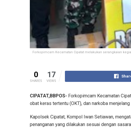
Forkopimcam Kecamatan Cipatat melakukan serangkaian kegiata
0
17
Shar
SHARES
VIEWS
CIPATAT,BBPOS-
Forkopimcam Kecamatan Cipatat
obat keras tertentu (OKT), dan narkoba menjelang 
Kapolsek Cipatat, Kompol Iwan Setiawan, mengatak
penanganan yang dilakukan sesuai dengan sasara