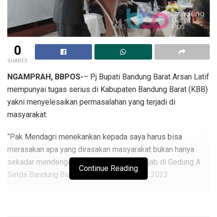
0
SHARES
NGAMPRAH, BBPOS-
– Pj Bupati Bandung Barat Arsan Latif
mempunyai tugas serius di Kabupaten Bandung Barat (KBB)
yakni menyelesaikan permasalahan yang terjadi di
masyarakat.
“Pak Mendagri menekankan kepada saya harus bisa
merasakan apa yang dirasakan masyarakat bukan hanya
sekadar mendengar,” kata Arsan usai sertijab di Gedung A
Continue Reading
Setda Bandung Barat Rabu 20 September 2023.
Arsan kedepannya akan menyelesaikan permasalahan
sampah di Bandung Barat, pascakebakaran TPA Sarimukti