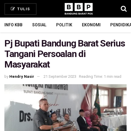
TULIS
INFO KBB
SOSIAL
POLITIK
EKONOMI
PENDIDIK
Pj Bupati Bandung Barat Serius
Tangani Persoalan di
Masyarakat
by
Hendry Nasir
21 September 2023
Reading Time: 1 min read