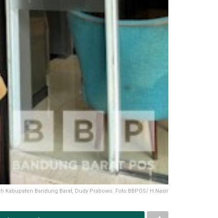
rah Kabupaten Bandung Barat, Dudy Prabowo. Foto:BBPOS/ H.Nasir