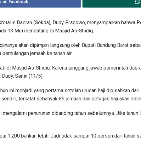
e on Facebook
ekretaris Daerah (Sekda), Dudy Prabowo, menyampaikan bahwa P
ada 13 Mei mendatang di Masjid As-Shidiq.
ncananya akan dipimpin langsung oleh Bupati Bandung Barat seb
pemulangan jemaah ke tanah air.
pati di Masjid As-Shidiq. Karena tanggung jawab pemerintah daer
a Dudy, Senin (11/5).
hun ini menjadi yang pertama setelah urusan haji dipisahkan dar
endiri, tercatat sebanyak 89 jemaah dan petugas haji akan diber
ni mengalami penurunan dibanding tahun sebelumnya. Jika tahun l
capai 1.200 bahkan lebih. Jadi tidak sampai 10 persen dari tahun 