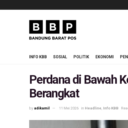
INFO KBB
SOSIAL
POLITIK
EKONOMI
PEN
Perdana di Bawah K
Berangkat
by
adikamil
11 Mei 2026
in
Headline
,
Info KBB
Rea