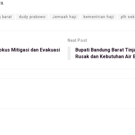
a.
 barat
dudy prabowo
Jemaah haji
kementrian haji
plh sek
Next Post
kus Mitigasi dan Evakuasi
Bupati Bandung Barat Tinjau
Rusak dan Kebutuhan Air 