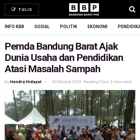
TULIS
INFO KBB
SOSIAL
POLITIK
EKONOMI
PENDIDIK
Pemda Bandung Barat Ajak
Dunia Usaha dan Pendidikan
Atasi Masalah Sampah
by
Hendra Hidayat
10 Oktober 2019
Reading Time: 2 mins read