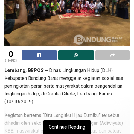
0
SHARES
Lembang, BBPOS –
Dinas Lingkungan Hidup (DLH)
Kebupaten Bandung Barat menggelar kegiatan sosialisasi
peningkatan peran serta masyarakat dalam pengendalian
lingkungan hidup, di Grafika Cikole, Lembang, Kamis
(10/10/2019).
Kegiatan bertema “Biru Langitku Hijau Bumiku” tersebut
dihadiri oleh sekolah berwawasan lingkungan (Adiwiyata)
Continue Reading
KBB, masyarakat pemerhati lingkungan hidup dan satgas