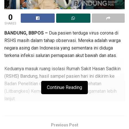
0
SHARES
BANDUNG, BBPOS –
Dua pasien terduga virus corona di
RSHS masih dalam tahap observasi. Mereka adalah warga
negara asing dan Indonesia yang sementara ini diduga
terkena infeksi saluran pernapasan akut bawah dan atas.
Keduanya masuk ruang isolasi Rumah Sakit Hasan Sadikin
(RSHS) Bandung, hasil sampel pasien hari ini dikirim ke
Badan Penelitian dan Pengembangan Kesehatan
Continue Reading
(Litbangkes) Kemenkes Jakarta untuk pengamatan lebih
lanjut.
“Kedua pasien ini datang atas rujukan RS Cahya Kawaluyaan,
Kota Baru Parahyangan dan RS Borromeus Dago. Pasien
Previous Post
berinisial HG (31) asal Cina datang ke RSHS menggunakan