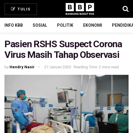
TULIS
INFO KBB
SOSIAL
POLITIK
EKONOMI
PENDIDIK
Pasien RSHS Suspect Corona
Virus Masih Tahap Observasi
by
Hendry Nasir
27 Januari 2020
Reading Time: 2 mins read