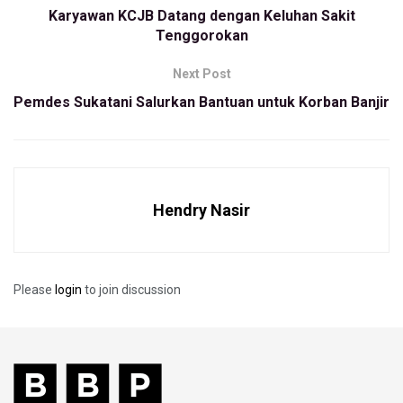
ambulance khusus dengan penanganan sesuai standar
Karyawan KCJB Datang dengan Keluhan Sakit
Tenggorokan
SOP,” ujar Direktur Utama RSHS Bandung, dr R Nina Susana
Dewi Sp. PK(K), pada press conference di RS Hasan
Next Post
Sadikin Jalan Pasteur, Senin (27/1/2020).
Pemdes Sukatani Salurkan Bantuan untuk Korban Banjir
Menurutnya, HG merupakan pekerja di salah satu
perusahaan di Indonesia dan baru kembali dari negara
Xianjiang Cina untuk berlibur bersama 4 orang temannya.
Kembali ke Bandung pada 12 Januari, HG mengeluh demam
Hendry Nasir
tinggi dan sakit tenggorokan.
“Pasien berlibur ke Xianjiang yang jaraknya 1.300 kilometer
dari kota Wuhan,” katanya.
Please
login
to join discussion
HG menjadi pasien pertama yang mendapat perawatan
isolasi di RSHS. Nina menyebut pasien HG diisolasi karena
rekam jejak pernah melakukan perjalanan ke negara Cina,
meski setelah diperiksa pasien menderita penyakit infeksi